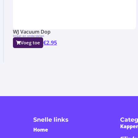
WJ Vacuum Dop
Inlaat en onderdelen
€
2.95
Voeg toe
Snelle links
Categ
Kappen
Home