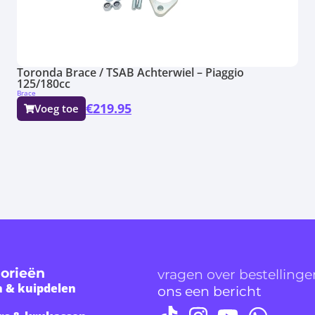
Toronda Brace / TSAB Achterwiel – Piaggio
125/180cc
Brace
€
219.95
Voeg toe
orieën
vragen over bestelling
 & kuipdelen
ons een bericht