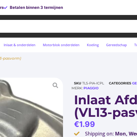
rs
Betalen binnen 3 termijnen
Inlaat & onderdelen
Motorblok onderdelen
Koeling
Gereedschap
T
L13-pasvorm)
SKU
TLS-PIA-ICPL
CATEGORIES
GE
MERK:
PIAGGIO
Inlaat Af
(VL13-pa
€
1.99
Shipping on:
Mon, Wed