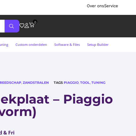
Over ons
Service
0
uning
Custom onderdelen
Software & Files
Setup Builder
REEDSCHAP
,
ZANDSTRALEN
TAGS
PIAGGIO
,
TOOL
,
TUNING
dekplaat – Piaggio
svorm)
 & Fri