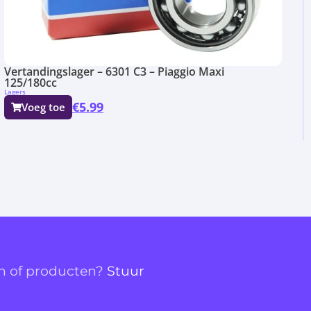
Vertandingslager – 6301 C3 – Piaggio Maxi
125/180cc
Lagers
€
5.99
Voeg toe
en of producten?
Stuur