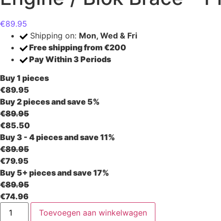
€
89.95
Shipping on:
Mon, Wed & Fri
Free shipping
from €200
Pay Within 3 Periods
Buy 1 pieces
€
89.95
Buy 2 pieces and save 5%
€
89.95
€
85.50
Buy 3 - 4 pieces and save 11%
€
89.95
€
79.95
Buy 5+ pieces and save 17%
€
89.95
€
74.96
Engine
Toevoegen aan winkelwagen
/