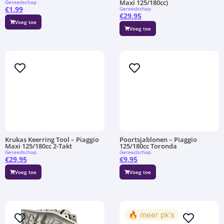
Maxi 125/180cc)
Gereedschap
€
1.99
Gereedschap
€
29.95
Voeg toe
Voeg toe
Krukas Keerring Tool – Piaggio
Poortsjablonen – Piaggio
Maxi 125/180cc 2-Takt
125/180cc Toronda
Gereedschap
Gereedschap
€
29.95
€
9.95
Voeg toe
Voeg toe
🔥 meer pk's