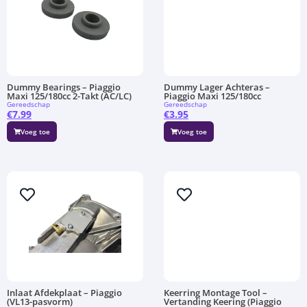
Dummy Bearings – Piaggio
Dummy Lager Achteras –
Maxi 125/180cc 2-Takt (AC/LC)
Piaggio Maxi 125/180cc
Gereedschap
Gereedschap
€
7.99
€
3.95
Voeg toe
Voeg toe
Inlaat Afdekplaat – Piaggio
Keerring Montage Tool –
(VL13-pasvorm)
Vertanding Keering (Piaggio