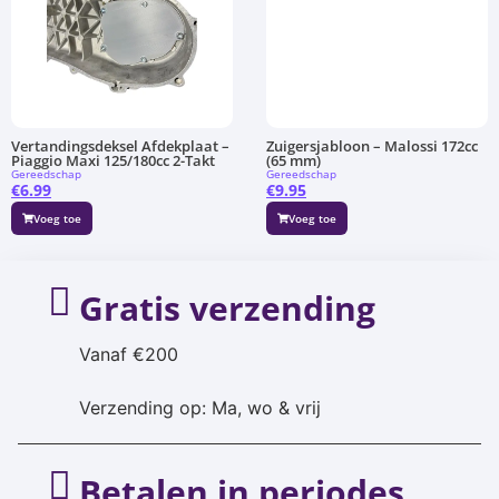
Vertandingsdeksel Afdekplaat –
Zuigersjabloon – Malossi 172cc
Piaggio Maxi 125/180cc 2-Takt
(65 mm)
Gereedschap
Gereedschap
€
6.99
€
9.95
Voeg toe
Voeg toe
Gratis verzending
Vanaf €200
Verzending op: Ma, wo & vrij
Betalen in periodes