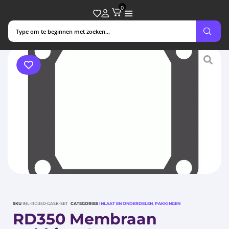
0
SKU
INL-RD350-GASK-SET
CATEGORIES
INLAAT EN ONDERDELEN
,
PAKKINGEN
RD350 Membraan