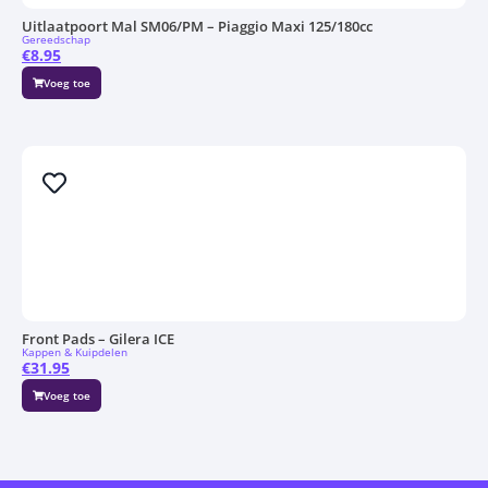
Uitlaatpoort Mal SM06/PM – Piaggio Maxi 125/180cc
Gereedschap
€
8.95
Voeg toe
Front Pads – Gilera ICE
Kappen & Kuipdelen
€
31.95
Voeg toe