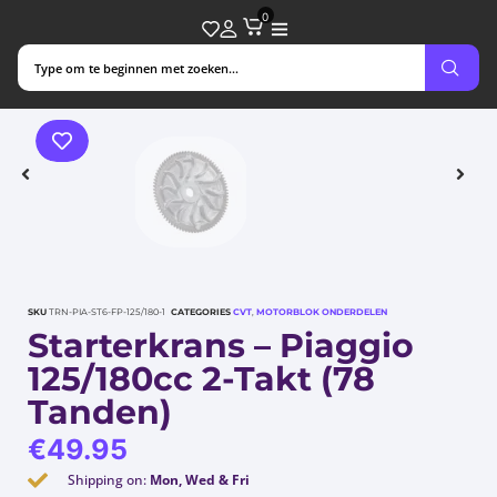
0
SKU
TRN-PIA-ST6-FP-125/180-1
CATEGORIES
CVT
,
MOTORBLOK ONDERDELEN
Starterkrans – Piaggio
125/180cc 2-Takt (78
Tanden)
€
49.95
Shipping on:
Mon, Wed & Fri