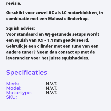
revisie.
Geschikt voor zowel
AC als LC motorblokken
, in
combinatie met een
Malossi cilinderkop
.
Squish advies:
Voor standaard en WJ-getunede setups wordt
een squish van
0.9 – 1.1 mm
geadviseerd.
Gebruik je een cilinder met een tune van een
andere tuner? Neem dan contact op met de
leverancier voor het juiste squishadvies.
Specificaties
Merk:
N.V.T.
Model:
N.V.T.
Motortype:
N.V.T.
SKU: