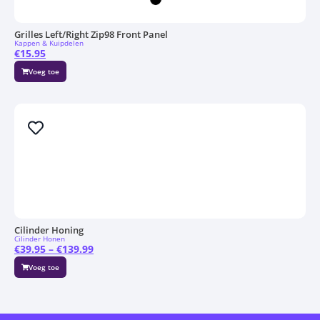
Grilles Left/Right Zip98 Front Panel
Kappen & Kuipdelen
€
15.95
Voeg toe
Cilinder Honing
Cilinder Honen
€
39.95
–
€
139.99
Voeg toe