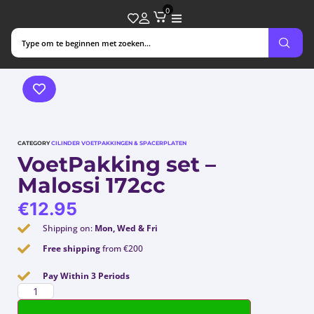
0
CATEGORY
CILINDER VOETPAKKINGEN & SPACERPLATEN
VoetPakking set –
Malossi 172cc
€
12.95
Shipping on:
Mon, Wed & Fri
Free shipping
from €200
Pay Within 3 Periods