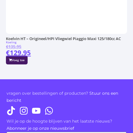
Koelvin HT – Origineel/HPI Vliegwiel Piaggio Maxi 125/180cc AC
Koeling
€
135.95
€
129.95
Voeg toe
vragen over bestellingen of producten?
Stuur ons een
bericht
Wil je op de hoogte blijven van het laatste nieuws?
Abonneer je op onze nieuwsbrief