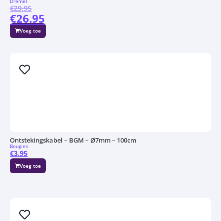
Dremel
€
29.95
€
26.95
Voeg toe
Ontstekingskabel – BGM – Ø7mm – 100cm
Bougies
€
3.95
Voeg toe