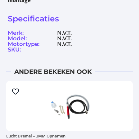
montage
Specificaties
Merk:
N.V.T.
Model:
N.V.T.
Motortype:
N.V.T.
SKU:
ANDERE BEKEKEN OOK
Lucht Dremel – 3MM Opnamen