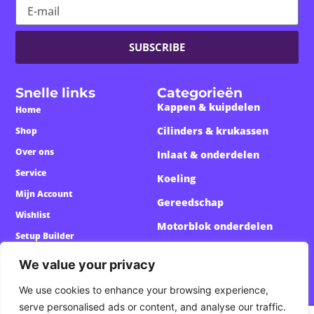
SUBSCRIBE
Snelle links
Categorieën
Kappen & kuipdelen
Home
Cilinders & krukassen
Shop
Over ons
Inlaat & onderdelen
Service
Koeling
Mijn Account
Gereedschap
Wishlist
Motorblok onderdelen
Setup Builder
Custom Onderdelen
We value your privacy
We use cookies to enhance your browsing experience,
serve personalised ads or content, and analyse our traffic.