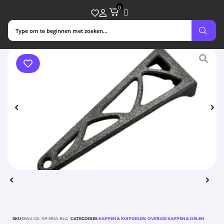
0
SKU
BWA-GIL-SP-BRA-BLA
CATEGORIES
KAPPEN & KUIPDELEN
,
OVERIGE KAPPEN & DELEN