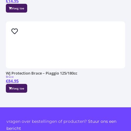
€
14.95
Voeg toe
WJ Protection Brace – Piaggio 125/180cc
Brace
€
84.95
Voeg toe
vragen over bestellingen of producten?
Stuur ons een
bericht