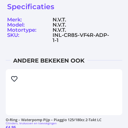
Specificaties
Merk:
N.V.T.
Model:
N.V.T.
Motortype:
N.V.T.
SKU:
INL-CR85-VF4R-ADP-
1-1
ANDERE BEKEKEN OOK
O-Ring – Waterpomp Pijp – Piaggio 125/180cc 2-Takt LC
Cilinders, krukassen en toevoegingen
€
4.95