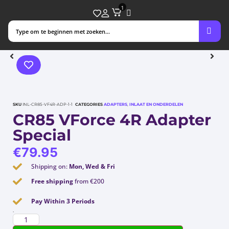
1
SKU
INL-CR85-VF4R-ADP-1-1
CATEGORIES
ADAPTERS
,
INLAAT EN ONDERDELEN
CR85 VForce 4R Adapter
Special
€
79.95
Shipping on:
Mon, Wed & Fri
Free shipping
from €200
Pay Within 3 Periods
.