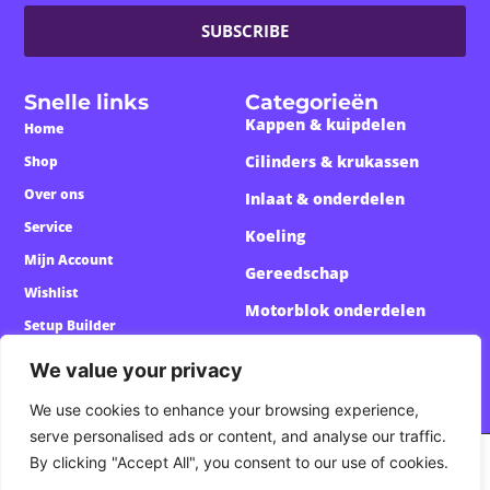
SUBSCRIBE
Snelle links
Categorieën
Kappen & kuipdelen
Home
Cilinders & krukassen
Shop
Over ons
Inlaat & onderdelen
Service
Koeling
Mijn Account
Gereedschap
Wishlist
Motorblok onderdelen
Setup Builder
Custom Onderdelen
We value your privacy
We use cookies to enhance your browsing experience,
serve personalised ads or content, and analyse our traffic.
By clicking "Accept All", you consent to our use of cookies.