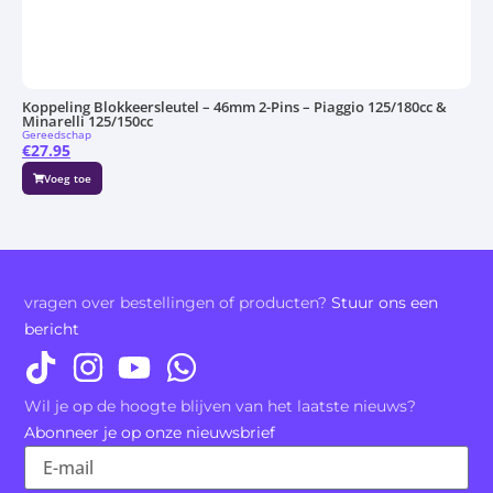
Koppeling Blokkeersleutel – 46mm 2-Pins – Piaggio 125/180cc &
Minarelli 125/150cc
Gereedschap
€
27.95
Voeg toe
vragen over bestellingen of producten?
Stuur ons een
bericht
Wil je op de hoogte blijven van het laatste nieuws?
Abonneer je op onze nieuwsbrief