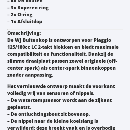
– 4x M5 bouten
– 3x Koperen ring
– 2x O-ring
– 1x Afsluitdop
Omschrijving:
De
WJ Buitenkop
is ontworpen voor
Piaggio
125/180cc LC 2-takt blokken
en biedt maximale
compatibiliteit en functionaliteit. Dankzij de
slimme
draaiplaat
passen zowel originele (off-
center spark) als center-spark binnenkoppen
zonder aanpassing.
Het vernieuwde ontwerp maakt de
voorkant
volledig vrij van sensoren of nippels
.
– De
watertempsensor
wordt aan de zijkant
geplaatst.
– De
ontluchtingsbout
zit bovenop.
– De nippel naar de kleine koelslang is
verwijderd: deze breekt vaak en is overbodig