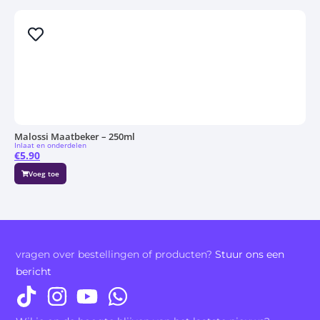
Malossi Maatbeker – 250ml
Inlaat en onderdelen
€
5.90
Voeg toe
vragen over bestellingen of producten?
Stuur ons een
bericht