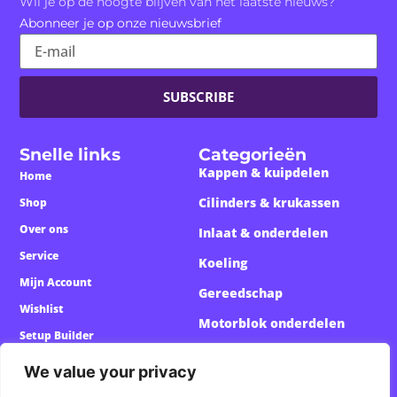
Wil je op de hoogte blijven van het laatste nieuws?
Abonneer je op onze nieuwsbrief
SUBSCRIBE
Snelle links
Categorieën
Kappen & kuipdelen
Home
Cilinders & krukassen
Shop
Over ons
Inlaat & onderdelen
Service
Koeling
Mijn Account
Gereedschap
Wishlist
Motorblok onderdelen
Setup Builder
Custom Onderdelen
We value your privacy