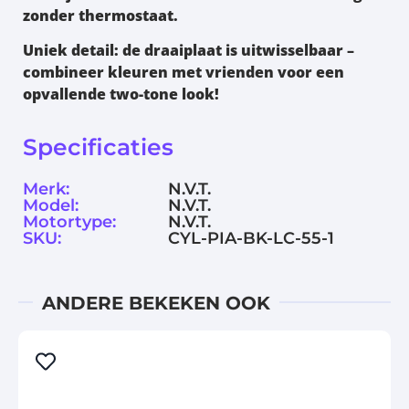
zonder thermostaat.
Uniek detail:
de draaiplaat is uitwisselbaar –
combineer kleuren met vrienden voor een
opvallende
two-tone look
!
Specificaties
Merk:
N.V.T.
Model:
N.V.T.
Motortype:
N.V.T.
SKU:
CYL-PIA-BK-LC-55-1
ANDERE BEKEKEN OOK