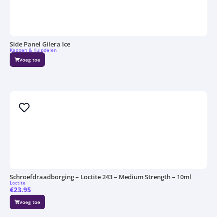
Side Panel Gilera Ice
Kappen & Kuipdelen
Voeg toe
Schroefdraadborging – Loctite 243 – Medium Strength – 10ml
Loctite
€
23.95
Voeg toe