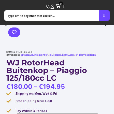
0
SKU
CYL-PIA-BK-LC-55-1
CATEGORIES
BINNEN & BUITENKOPPEN
,
CILINDERS, KRUKASSEN EN TOEVOEGINGEN
WJ RotorHead
Buitenkop – Piaggio
125/180cc LC
€
180.00
–
€
194.95
Shipping on:
Mon, Wed & Fri
Free shipping
from €200
Pay Within 3 Periods