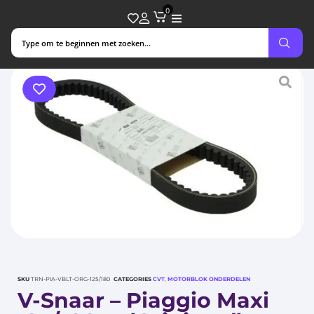
0
SKU
TRN-PIA-VBLT-ORG-125/180
CATEGORIES
CVT
,
MOTORBLOK ONDERDELEN
V-Snaar – Piaggio Maxi