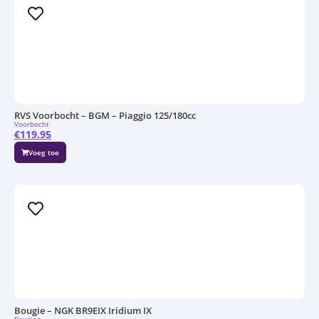
RVS Voorbocht – BGM – Piaggio 125/180cc
Voorbocht
€
119.95
Voeg toe
Bougie – NGK BR9EIX Iridium IX