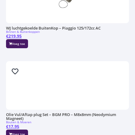
WJ luchtgekoelde BuitenKop – Piaggio 125/172cc AC
Binnen & Buitenkoppen
€
219.95
Voeg toe
Olie Vul/Aftap plug Set – BGM PRO – M8x8mm (Neodymium
Magneet)
Bouten & Moeren
€
17.95
Voeg toe