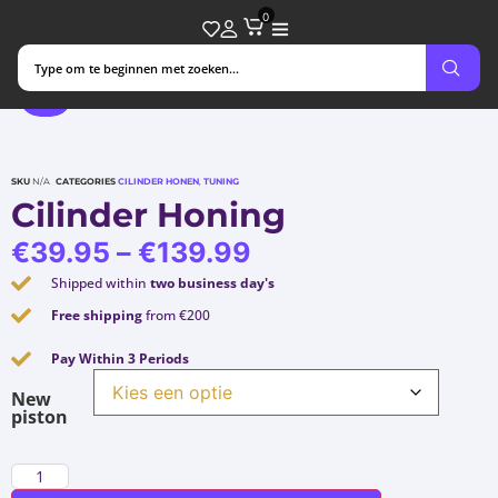
0
SKU
N/A
CATEGORIES
CILINDER HONEN
,
TUNING
Cilinder Honing
€
39.95
–
€
139.99
Shipped within
two business day's
Free shipping
from €200
Pay Within 3 Periods
New
piston