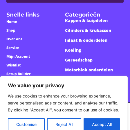
Snelle links
Categorieën
Kappen & kuipdelen
Home
Cilinders & krukassen
Shop
Over ons
Inlaat & onderdelen
Service
Koeling
Mijn Account
Gereedschap
Wishlist
Motorblok onderdelen
Setup Builder
Custom Onderdelen
We value your privacy
We use cookies to enhance your browsing experience,
serve personalised ads or content, and analyse our traffic.
By clicking "Accept All", you consent to our use of cookies.
Algemene voorwaarden
Privacy policy
Customise
Reject All
Accept All
© 2026 UDefine All Rights Reserved