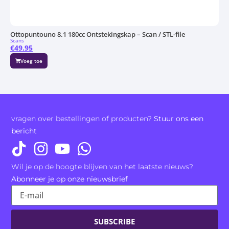
Ottopuntouno 8.1 180cc Ontstekingskap – Scan / STL-file
Scans
€
49.95
Voeg toe
vragen over bestellingen of producten?
Stuur ons een
bericht
Wil je op de hoogte blijven van het laatste nieuws?
Abonneer je op onze nieuwsbrief
SUBSCRIBE