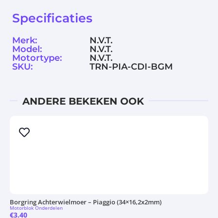
Specificaties
Merk:
N.V.T.
Model:
N.V.T.
Motortype:
N.V.T.
SKU:
TRN-PIA-CDI-BGM
ANDERE BEKEKEN OOK
Borgring Achterwielmoer – Piaggio (34×16,2x2mm)
Motorblok Onderdelen
€
3.40