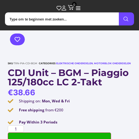
0
SKU
TRN-PIA-CDI-BGM
CATEGORIES
ELEKTRISCHE ONDERDELEN
,
MOTORBLOK ONDERDELEN
CDI Unit – BGM – Piaggio
125/180cc LC 2-Takt
€
38.66
Shipping on:
Mon, Wed & Fri
Free shipping
from €200
Pay Within 3 Periods