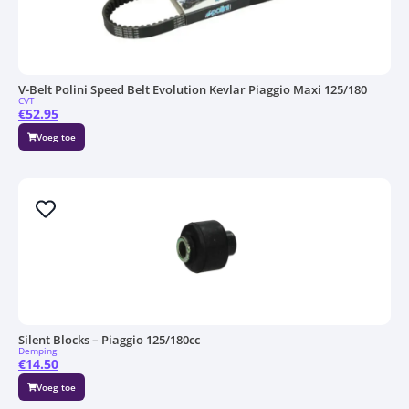
V-Belt Polini Speed Belt Evolution Kevlar Piaggio Maxi 125/180
CVT
€
52.95
Voeg toe
Silent Blocks – Piaggio 125/180cc
Demping
€
14.50
Voeg toe