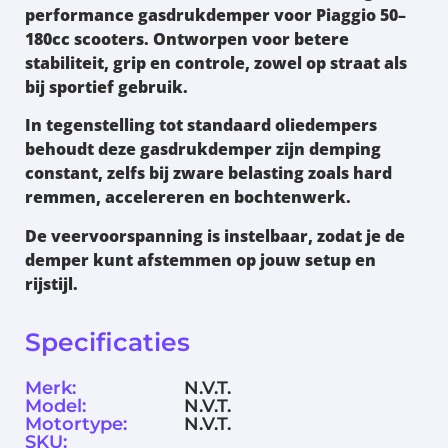
performance gasdrukdemper voor Piaggio 50–
180cc scooters. Ontworpen voor betere
stabiliteit, grip en controle
, zowel op straat als
bij sportief gebruik.
In tegenstelling tot standaard oliedempers
behoudt deze gasdrukdemper zijn
demping
constant
, zelfs bij zware belasting zoals hard
remmen, accelereren en bochtenwerk.
De
veervoorspanning is instelbaar
, zodat je de
demper kunt afstemmen op jouw setup en
rijstijl.
Specificaties
Merk:
N.V.T.
Model:
N.V.T.
Motortype:
N.V.T.
SKU: