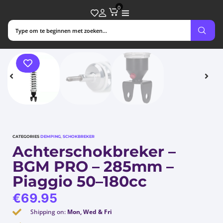
0
CATEGORIES
DEMPING
,
SCHOKBREKER
Achterschokbreker –
BGM PRO – 285mm –
Piaggio 50–180cc
€
69.95
Shipping on:
Mon, Wed & Fri