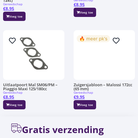
Takt)
Gereedschap
€
8.95
Gereedschap
€
8.95
Voeg toe
Voeg toe
🔥 meer pk's
Uitlaatpoort Mal SM06/PM –
Zuigersjabloon – Malossi 172cc
Piaggio Maxi 125/180cc
(65 mm)
Gereedschap
Gereedschap
€
8.95
€
9.95
Voeg toe
Voeg toe
Gratis verzending