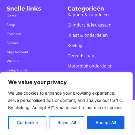
Snelle links
Categorieën
Kappen & kuipdelen
Home
Cilinders & krukassen
Shop
Over ons
Inlaat & onderdelen
Service
Koeling
Mijn Account
Gereedschap
Wishlist
Motorblok onderdelen
Setup Builder
Custom Onderdelen
We value your privacy
We use cookies to enhance your browsing experience,
serve personalised ads or content, and analyse our traffic.
By clicking "Accept All", you consent to our use of cookies.
Algemene voorwaarden
Privacy policy
Customise
Reject All
Accept All
© 2026 UDefine All Rights Reserved
Nederlands