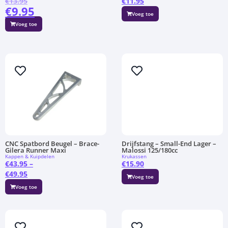
€
13.95
€
11.95
€
9.95
Voeg toe
Voeg toe
CNC Spatbord Beugel – Brace-
Drijfstang – Small-End Lager –
Gilera Runner Maxi
Malossi 125/180cc
Kappen & Kuipdelen
Krukassen
€
43.95
–
€
15.90
€
49.95
Voeg toe
Voeg toe