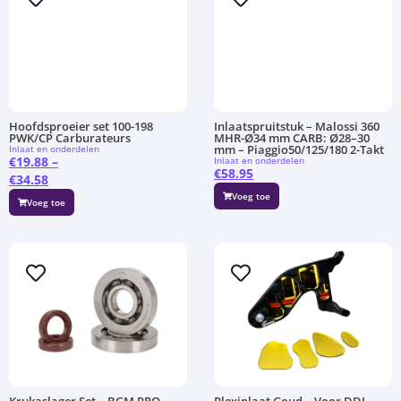
Hoofdsproeier set 100-198
Inlaatspruitstuk – Malossi 360
PWK/CP Carburateurs
MHR-Ø34 mm CARB: Ø28–30
mm – Piaggio50/125/180 2-Takt
Inlaat en onderdelen
€
19.88
–
Inlaat en onderdelen
€
58.95
€
34.58
Voeg toe
Voeg toe