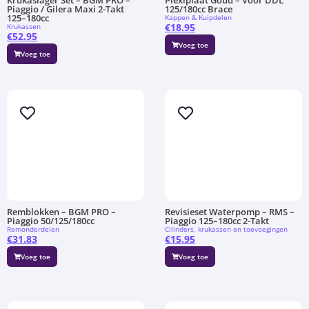
Krukaslager Set – BGM PRO –
Plexiplaat Goud – Voor DDL
Piaggio / Gilera Maxi 2-Takt
125/180cc Brace
125–180cc
Kappen & Kuipdelen
€
18.95
Krukassen
€
52.95
Voeg toe
Voeg toe
Remblokken – BGM PRO –
Revisieset Waterpomp – RMS –
Piaggio 50/125/180cc
Piaggio 125–180cc 2-Takt
Remonderdelen
Cilinders, krukassen en toevoegingen
€
31.83
€
15.95
Voeg toe
Voeg toe