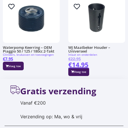
Waterpomp Keerring – OEM
WJ Maatbeker Houder –
Piaggio 50 / 125 / 180cc 2-Takt
Universeel
Cilinders, krukassen en toevoegingen
Inlaat en onderdelen
€
7.95
€
22.95
€
14.95
Voeg toe
Voeg toe
Gratis verzending
Vanaf €200
Verzending op: Ma, wo & vrij